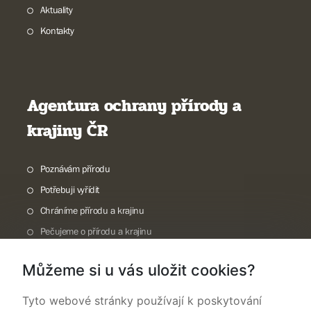
Aktuality
Kontakty
Agentura ochrany přírody a
krajiny ČR
Poznávám přírodu
Potřebuji vyřídit
Chráníme přírodu a krajinu
Pečujeme o přírodu a krajinu
Dokumentujeme přírodu
Můžeme si u vás uložit cookies?
O nás
Tyto webové stránky používají k poskytování