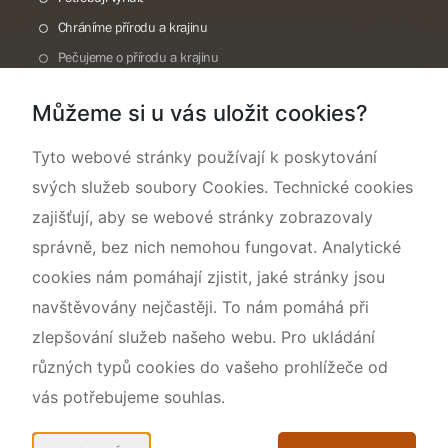
Chráníme přírodu a krajinu
Pečujeme o přírodu a krajinu
Dokumentujeme přírodu
Můžeme si u vás uložit cookies?
O nás
Tyto webové stránky používají k poskytování
svých služeb soubory Cookies. Technické cookies
zajišťují, aby se webové stránky zobrazovaly
správně, bez nich nemohou fungovat. Analytické
cookies nám pomáhají zjistit, jaké stránky jsou
navštěvovány nejčastěji. To nám pomáhá při
zlepšování služeb našeho webu. Pro ukládání
různých typů cookies do vašeho prohlížeče od
vás potřebujeme souhlas.
Mapa webu
Prohlášení o přístupnosti