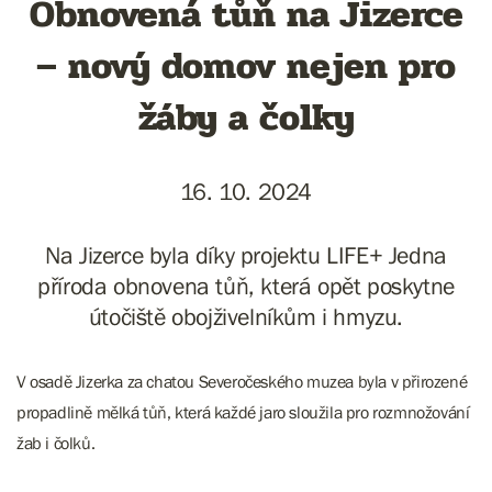
Obnovená tůň na Jizerce
– nový domov nejen pro
žáby a čolky
16. 10. 2024
Na Jizerce byla díky projektu LIFE+ Jedna
příroda obnovena tůň, která opět poskytne
útočiště obojživelníkům i hmyzu.
V osadě Jizerka za chatou Severočeského muzea byla v přirozené
propadlině mělká tůň, která každé jaro sloužila pro rozmnožování
žab i čolků.