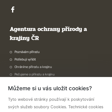
Agentura ochrany přírody a
krajiny ČR
Poznávám přírodu
Potřebuji vyřídit
Chráníme přírodu a krajinu
Pečujeme o přírodu a krajinu
Dokumentujeme přírodu
Můžeme si u vás uložit cookies?
O nás
Tyto webové stránky používají k poskytování
svých služeb soubory Cookies. Technické cookies