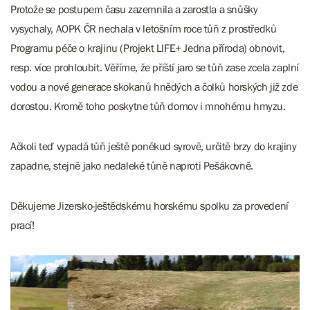
Protože se postupem času zazemnila a zarostla a snůšky
vysychaly, AOPK ČR nechala v letošním roce tůň z prostředků
Programu péče o krajinu (Projekt LIFE+ Jedna příroda) obnovit,
resp. více prohloubit. Věříme, že příští jaro se tůň zase zcela zaplní
vodou a nové generace skokanů hnědých a čolků horských již zde
dorostou. Kromě toho poskytne tůň domov i mnohému hmyzu.
Ačkoli teď vypadá tůň ještě poněkud syrově, určitě brzy do krajiny
zapadne, stejně jako nedaleké tůně naproti Pešákovně.
Děkujeme Jizersko-ještědskému horskému spolku za provedení
prací!