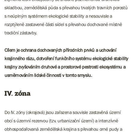
skladbou, zemědělská půda s převahou trvalých travních porostů
s neúplným systémem ekologické stability a nesouvisle a
rozptýleně zastavené části sídel s převahou dochované místně
tradiční zástavby.
Cílem je ochrana dochovaných přírodních prvků a uchování
krajinného rázu, dotvoření funkčního systému ekologické stability
krajiny zvyšováním druhové a prostorové pestrosti ekosystému a
usměrnováním lidské činnosti v tomto smyslu.
IV. zóna
Do IV. zóny (okrajová) jsou zařazena souvisle zastavěná území
obcí s územní rezervou (tzv. urbanizační území) a intenzívně
obhospodařovaná zemědělská krajina s převahou orné pudy a