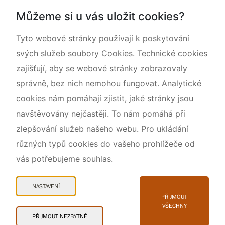
Dokumentujeme přírodu
Můžeme si u vás uložit cookies?
O nás
Tyto webové stránky používají k poskytování
svých služeb soubory Cookies. Technické cookies
zajišťují, aby se webové stránky zobrazovaly
správně, bez nich nemohou fungovat. Analytické
cookies nám pomáhají zjistit, jaké stránky jsou
navštěvovány nejčastěji. To nám pomáhá při
zlepšování služeb našeho webu. Pro ukládání
různých typů cookies do vašeho prohlížeče od
vás potřebujeme souhlas.
Mapa webu
Prohlášení o přístupnosti
NASTAVENÍ
Cookies
PŘIJMOUT
VŠECHNY
Snadné čtení
PŘIJMOUT NEZBYTNÉ