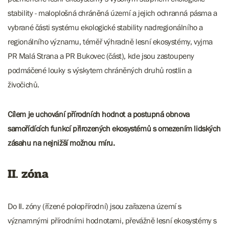
stability - maloplošná chráněná území a jejich ochranná pásma a
vybrané části systému ekologické stability nadregionálního a
regionálního významu, téměř výhradně lesní ekosystémy, vyjma
PR Malá Strana a PR Bukovec (část), kde jsou zastoupeny
podmáčené louky s výskytem chráněných druhů rostlin a
živočichů.
Cílem je uchování přírodních hodnot a postupná obnova
samořídících funkcí přirozených ekosystémů s omezením lidských
zásahu na nejnižší možnou míru.
II. zóna
Do II. zóny (řízené polopřírodní) jsou zařazena území s
významnými přírodními hodnotami, převážně lesní ekosystémy s