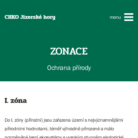
CHKO Jizerské hory
menu
ZONACE
Ochrana přírody
I. zóna
Do I. zóny (přírodní) jsou zařazena území s nejvýznamnějšími
přírodními hodnotami, téměř výhradně přirozené a málo
pozměněné lesní ekosystémy s vysokým stupněm ekologické