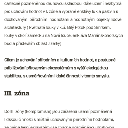
částecně pozměněnou druhovou skladbou, dále území nezbytná
pro uchování hodnot v I. zóně a vybrané enklávy luk a pastvin s
dochovanými přírodními hodnotami a hodnotnými objekty lidové
architektury ( květnaté louky v k.ú. Bílý Potok pod Smrkem,
louky v okolí zámečku na Nové louce, enkláva Mariánskohorských
bud a především oblast Jizerky).
Cílem je uchování přírodních a kulturních hodnot, a postupné
približování přirozeným ekosystémům s vyšší ekologickou
stabilitou, s usměrňováním lidské činnosti v tomto smyslu.
III. zóna
Do III. zóny (kompromisní) jsou zařazena území pozměnená
lidskou činností s místně uchovanými přírodními hodnotami,
zejména lesní ekosystémy se značne pozměněnou druhovou