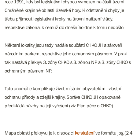
roce 1991, kdy byl legislativní chybou vymezen na části území
Chráněné krajinné oblasti Jizerské hory. K odstranění chyby je
třeba přijmout legislativní kroky na úrovni nařízení vlády,
respektive zákona, k čemuž do dnešního dne k tomu nedošlo.
Některé lokality jsou tedy nadále součástí CHKO JH a zároveň
národním parkem, respektive jeho ochranným pásmem. V praxi
tak nastává překryv 3. zóny CHKO s 3. zónou NP a 3. zóny CHKO s
ochranným pásmem NP.
Tato anomálie komplikuje život místním obyvatelům i vlastní
ochranu přírody a zdejší krajiny. Správa CHKO JH opakovaně
předkládá návrhy na její vyřešení (viz Plán péče o CHKO).
Mapa oblasti překryvu je k dispozici
ke stažení
ve formátu jpg (2,4