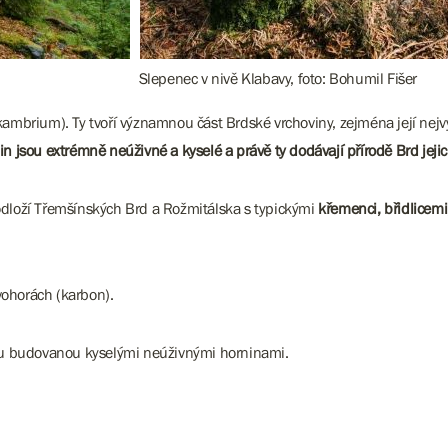
Slepenec v nivě Klabavy, foto: Bohumil Fišer
ambrium). Ty tvoří významnou část Brdské vrchoviny, zejména její nejvyš
n jsou extrémně neúživné a kyselé a právě ty dodávají přírodě Brd jeji
odloží Třemšínských Brd a Rožmitálska s typickými
křemenci, břidlicemi
vohorách (karbon).
chu budovanou kyselými neúživnými horninami.