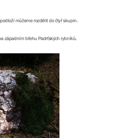
h podloží můžeme rozdělit do čtyř skupin.
ad na západním břehu Padrťských rybníků.