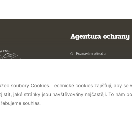
Agentura ochrany 
Poznávám přírodu
Potřebuji vyřídit
Chráníme přírodu a krajinu
Pečujeme o přírodu a krajinu
užeb soubory Cookies. Technické cookies zajišťují, aby se
Dokumentujeme přírodu
stit, jaké stránky jsou navštěvovány nejčastěji. To nám p
O nás
třebujeme souhlas.
© 2026 AOPK ČR