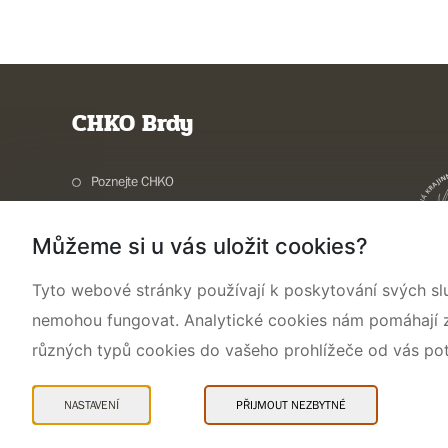
CHKO Brdy
Poznejte CHKO
Charakteristika oblasti
Můžeme si u vás uložit cookies?
Ochrana přírody
Potřebuji vyřídit
Tyto webové stránky používají k poskytování svých sl
Aktuality a akce
nemohou fungovat. Analytické cookies nám pomáhají zji
Kontakty
různých typů cookies do vašeho prohlížeče od vás po
NASTAVENÍ
PŘIJMOUT NEZBYTNÉ
Mapa webu
Prohlášení o přístupnosti
Cookies
Snadné čtení