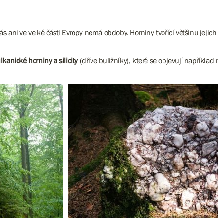
s ani ve velké části Evropy nemá obdoby. Horniny tvořící většinu jejic
ulkanické horniny a silicity
(dříve buližníky), které se objevují napříkl