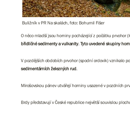
Buližník v PR Na skalách, foto: Bohumil Fišer
O něco mladší jsou horniny pocházející z počátku prvohor (k
břidličné sedimenty a vulkanity
.
Tyto uvedené skupiny horni
V pozdějších obdobích prvohor (spodní ordovik) vznikalo p
sedimentárních železných rud
.
Mirošovskou pánev utvářejí horniny usazené v pozdních pr
Brdy představují v České republice největší souvislou plo