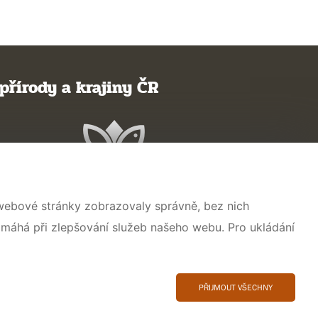
přírody a krajiny ČR
 webové stránky zobrazovaly správně, bez nich
omáhá při zlepšování služeb našeho webu. Pro ukládání
PŘIJMOUT VŠECHNY