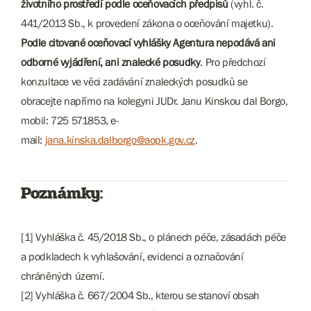
životního prostředí podle oceňovacích předpisů
(vyhl. č.
441/2013 Sb., k provedení zákona o oceňování majetku).
Podle citované oceňovací vyhlášky Agentura nepodává ani
odborné vyjádření, ani znalecké posudky
. Pro předchozí
konzultace ve věci zadávání znaleckých posudků se
obracejte napřímo na kolegyni JUDr. Janu Kinskou dal Borgo,
mobil: 725 571853, e-
mail:
jana.kinska.dalborgo@aopk.gov.cz
.
Poznámky:
[1] Vyhláška č. 45/2018 Sb., o plánech péče, zásadách péče
a podkladech k vyhlašování, evidenci a označování
chráněných území.
[2] Vyhláška č. 667/2004 Sb., kterou se stanoví obsah