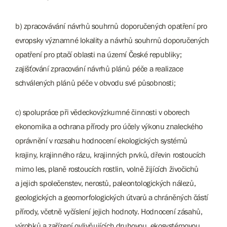
b) zpracovávání návrhů souhrnů doporučených opatření pro
evropsky významné lokality a návrhů souhrnů doporučených
opatření pro ptačí oblasti na území České republiky;
zajišťování zpracování návrhů plánů péče a realizace
schválených plánů péče v obvodu své působnosti;
c) spolupráce při vědeckovýzkumné činnosti v oborech
ekonomika a ochrana přírody pro účely výkonu znaleckého
oprávnění v rozsahu hodnocení ekologických systémů
krajiny, krajinného rázu, krajinných prvků, dřevin rostoucích
mimo les, planě rostoucích rostlin, volně žijících živočichů
a jejich společenstev, nerostů, paleontologických nálezů,
geologických a geomorfologických útvarů a chráněných částí
přírody, včetně vyčíslení jejich hodnoty. Hodnocení zásahů,
výrobků a zařízení ovlivňujících druhovou, ekosystémovou