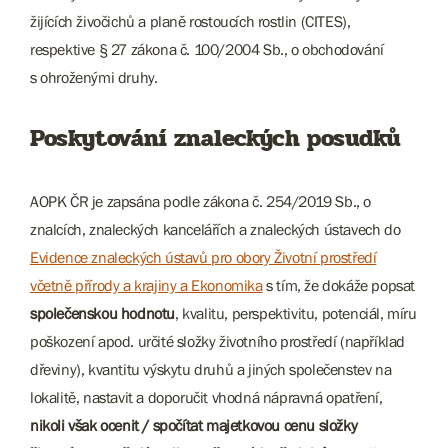
žijících živočichů a planě rostoucích rostlin (CITES),
respektive § 27 zákona č. 100/2004 Sb., o obchodování
s ohroženými druhy.
Poskytování znaleckých posudků
AOPK ČR je zapsána podle zákona č. 254/2019 Sb., o
znalcích, znaleckých kancelářích a znaleckých ústavech do
Evidence znaleckých ústavů pro obory Životní prostředí
včetně přírody a krajiny a Ekonomika
s tím, že dokáže popsat
společenskou hodnotu
, kvalitu, perspektivitu, potenciál, míru
poškození apod. určité složky životního prostředí (například
dřeviny), kvantitu výskytu druhů a jiných společenstev na
lokalitě, nastavit a doporučit vhodná nápravná opatření,
nikoli však ocenit / spočítat majetkovou cenu složky