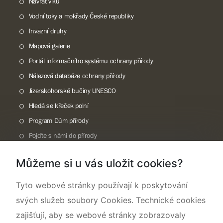
Návrat vlků
Vodní toky a mokřady České republiky
Invazní druhy
Mapová galerie
Portál informačního systému ochrany přírody
Nálezová databáze ochrany přírody
Jizerskohorské bučiny UNESCO
Hledá se křeček polní
Program Dům přírody
Pojďte s námi do přírody
Národní přírodní památka Lom ČSA
Můžeme si u vás uložit cookies?
Rok CHKO pod záštitou České komise pro UNESCO
Tyto webové stránky používají k poskytování
svých služeb soubory Cookies. Technické cookies
zajišťují, aby se webové stránky zobrazovaly