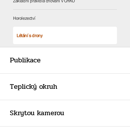
Základní pravidla chování v CHKO
Horolezectví
Létání s drony
Publikace
Teplický okruh
Skrytou kamerou