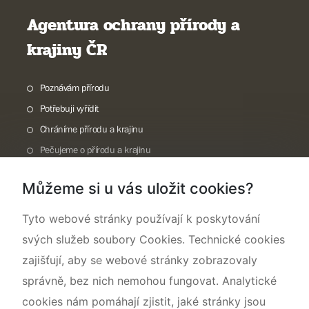
Agentura ochrany přírody a
krajiny ČR
Poznávám přírodu
Potřebuji vyřídit
Chráníme přírodu a krajinu
Pečujeme o přírodu a krajinu
Dokumentujeme přírodu
Můžeme si u vás uložit cookies?
O nás
Tyto webové stránky používají k poskytování
svých služeb soubory Cookies. Technické cookies
zajišťují, aby se webové stránky zobrazovaly
správně, bez nich nemohou fungovat. Analytické
cookies nám pomáhají zjistit, jaké stránky jsou