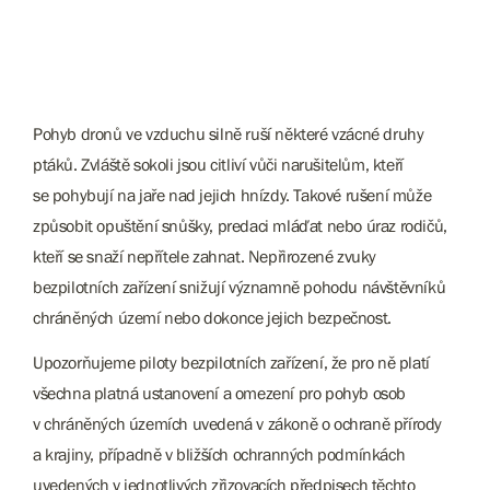
Pohyb dronů ve vzduchu silně ruší některé vzácné druhy
ptáků. Zvláště sokoli jsou citliví vůči narušitelům, kteří
se pohybují na jaře nad jejich hnízdy. Takové rušení může
způsobit opuštění snůšky, predaci mláďat nebo úraz rodičů,
kteří se snaží nepřítele zahnat. Nepřirozené zvuky
bezpilotních zařízení snižují významně pohodu návštěvníků
chráněných území nebo dokonce jejich bezpečnost.
Upozorňujeme piloty bezpilotních zařízení, že pro ně platí
všechna platná ustanovení a omezení pro pohyb osob
v chráněných územích uvedená v zákoně o ochraně přírody
a krajiny, případně v bližších ochranných podmínkách
uvedených v jednotlivých zřizovacích předpisech těchto