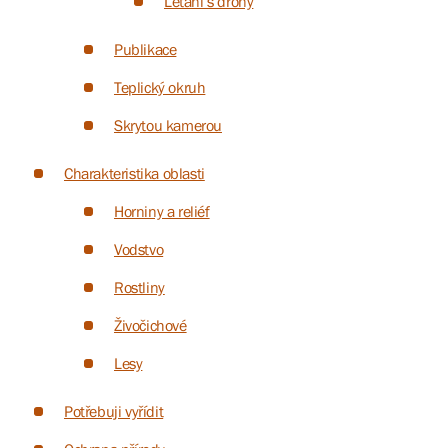
Létání s drony
Publikace
Teplický okruh
Skrytou kamerou
Charakteristika oblasti
Horniny a reliéf
Vodstvo
Rostliny
Živočichové
Lesy
Potřebuji vyřídit