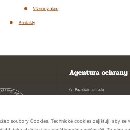
Všechny akce
Kontakty
Agentura ochrany 
Poznávám přírodu
Potřebuji vyřídit
Chráníme přírodu a krajinu
Pečujeme o přírodu a krajinu
užeb soubory Cookies. Technické cookies zajišťují, aby se
Dokumentujeme přírodu
stit, jaké stránky jsou navštěvovány nejčastěji. To nám p