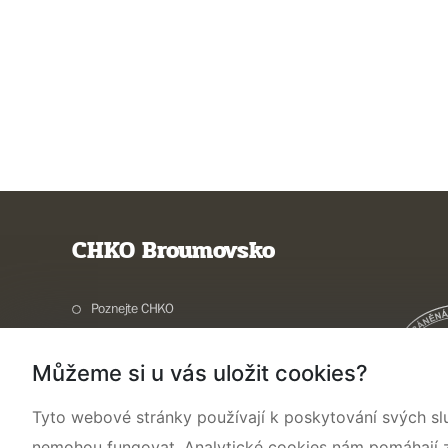
CHKO Broumovsko
Poznejte CHKO
Charakteristika oblasti
Můžeme si u vás uložit cookies?
Ochrana přírody
Potřebuji vyřídit
Tyto webové stránky používají k poskytování svých sl
Aktuality a akce
nemohou fungovat. Analytické cookies nám pomáhají zji