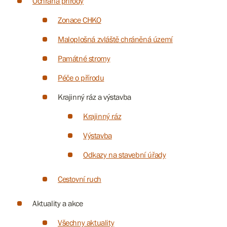
Ochrana přírody
Zonace CHKO
Maloplošná zvláště chráněná území
Památné stromy
Péče o přírodu
Krajinný ráz a výstavba
Krajinný ráz
Výstavba
Odkazy na stavební úřady
Cestovní ruch
Aktuality a akce
Všechny aktuality