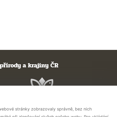
přírody a krajiny ČR
 webové stránky zobrazovaly správně, bez nich
omáhá při zlepšování služeb našeho webu. Pro ukládání