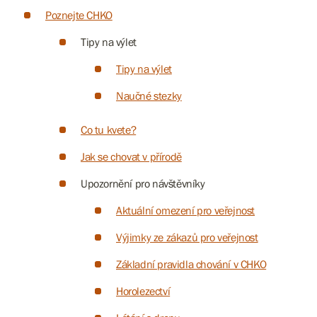
Poznejte CHKO
Tipy na výlet
Tipy na výlet
Naučné stezky
Co tu kvete?
Jak se chovat v přírodě
Upozornění pro návštěvníky
Aktuální omezení pro veřejnost
Výjimky ze zákazů pro veřejnost
Základní pravidla chování v CHKO
Horolezectví