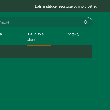
Další instituce resortu životního prostředí
na
Aktuality a
Kontakty
akce