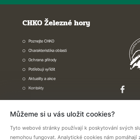
CHKO Železné hory
Poznejte CHKO
Charakteristika oblasti
Ochrana přírody
Potřebuji vyřídit
Aktuality a akce
Kontakty
Můžeme si u vás uložit cookies?
Mapa webu
Prohlášení o přístupnosti
Cookies
Snadné čtení
Tyto webové stránky používají k poskytování svých sl
nemohou fungovat. Analytické cookies nám pomáhají zji