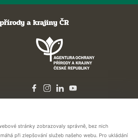
přírody a krajiny ČR
 webové stránky zobrazovaly správně, bez nich
omáhá při zlepšování služeb našeho webu. Pro ukládání