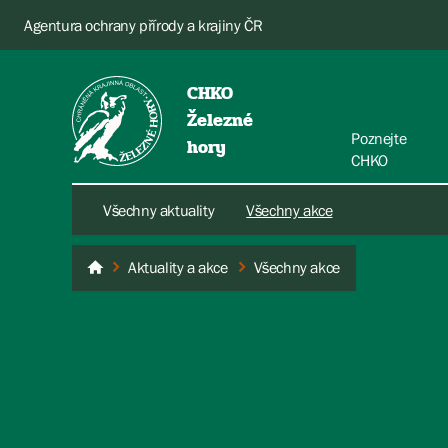
Agentura ochrany přírody a krajiny ČR
CHKO
Železné
Poznejte
hory
CHKO
Všechny aktuality
Všechny akce
Aktuality a akce
Všechny akce
Železné hory