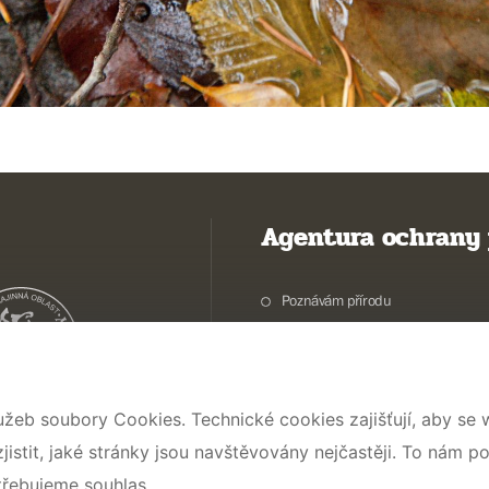
Agentura ochrany 
Poznávám přírodu
Potřebuji vyřídit
Chráníme přírodu a krajinu
Pečujeme o přírodu a krajinu
užeb soubory Cookies. Technické cookies zajišťují, aby se
Dokumentujeme přírodu
stit, jaké stránky jsou navštěvovány nejčastěji. To nám p
O nás
třebujeme souhlas.