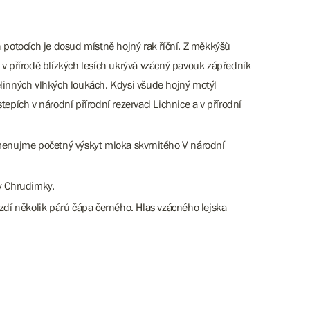
 potocích je dosud místně hojný rak říční. Z měkkýšů
 přírodě blízkých lesích ukrývá vzácný pavouk zápředník
elinných vlhkých loukách. Kdysi všude hojný motýl
epích v národní přírodní rezervaci Lichnice a v přírodní
menujme početný výskyt mloka skvrnitého V národní
ky Chrudimky.
nízdí několik párů čápa černého. Hlas vzácného lejska