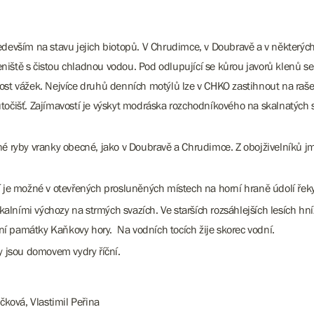
edevším na stavu jejich biotopů. V Chrudimce, v Doubravě a v některých
ě s čistou chladnou vodou. Pod odlupující se kůrou javorů klenů se v
rost vážek. Nejvíce druhů denních motýlů lze v CHKO zastihnout na raš
očišť. Zajímavostí je výskyt modráska rozchodníkového na skalnatých st
 ryby vranky obecné, jako v Doubravě a Chrudimce. Z obojživelníků j
ní je možné v otevřených prosluněných místech na horní hraně údolí ře
skalními výchozy na strmých svazích. Ve starších rozsáhlejších lesích h
í památky Kaňkovy hory. Na vodních tocích žije skorec vodní.
y jsou domovem vydry říční.
čková, Vlastimil Peřina