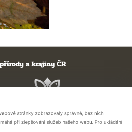
přírody a krajiny ČR
 webové stránky zobrazovaly správně, bez nich
omáhá při zlepšování služeb našeho webu. Pro ukládání