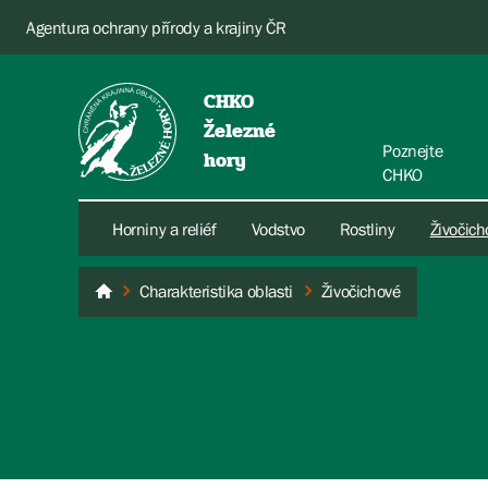
Agentura ochrany přírody a krajiny ČR
CHKO
Železné
Poznejte
hory
CHKO
Horniny a reliéf
Vodstvo
Rostliny
Živočich
Charakteristika oblasti
Živočichové
Železné hory