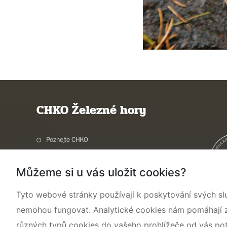
CHKO Železné hory
Poznejte CHKO
Charakteristika oblasti
Můžeme si u vás uložit cookies?
Ochrana přírody
Potřebuji vyřídit
Tyto webové stránky používají k poskytování svých sl
Aktuality a akce
nemohou fungovat. Analytické cookies nám pomáhají zji
Kontakty
různých typů cookies do vašeho prohlížeče od vás po