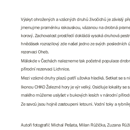
Výskyt ohrožených a vzácných druhů živočichů je závislý př
jmenujme praménku rakouskou, vázanou na drobná prameništ
korový. Zachovalost prostředí dokládá vysoká druhová pest
hnědásek rozrazilový zde našel jedno ze svých posledních út
rezervaci Oheb.
Málokde v Čechách nalezneme tak početné populace drobné
přírodní rezervaci Lichnice.
Mezi vzácné druhy plazů patří užovka hladká. Setkat se s 
Ikonou CHKO Železné hory je výr velký. Osidluje lokality se 
malého můžeme uslyšet v bukových lesích v národní přírodn
Ze savců jsou hojně zastoupeni letouni. Vodní toky a rybník
Autoři fotografií: Michal Pešata, Milan Růžička, Zuzana Růži