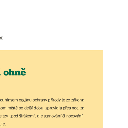
í.
í ohně
souhlasem orgánu ochrany přírody je ze zákona
om místě po delší dobu, zpravidla přes noc, za
e tzv. „pod širákem“, ale stanování či nocování
uje.