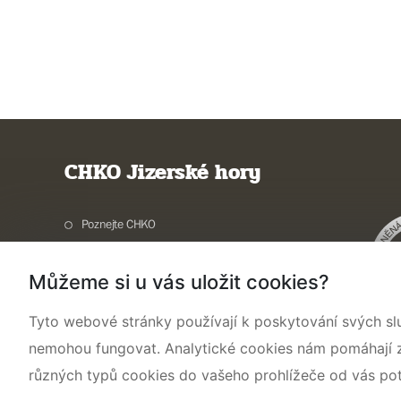
CHKO Jizerské hory
Poznejte CHKO
Charakteristika oblasti
Můžeme si u vás uložit cookies?
Ochrana přírody
Potřebuji vyřídit
Tyto webové stránky používají k poskytování svých sl
Aktuality a akce
nemohou fungovat. Analytické cookies nám pomáhají zji
Kontakty
různých typů cookies do vašeho prohlížeče od vás po