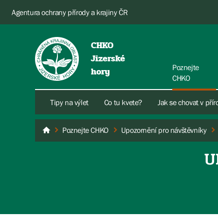
Agentura ochrany přírody a krajiny ČR
CHKO
Jizerské
Poznejte
hory
CHKO
Tipy na výlet
Co tu kvete?
Jak se chovat v pří
Poznejte CHKO
Upozornění pro návštěvníky
Jizerské hory
U