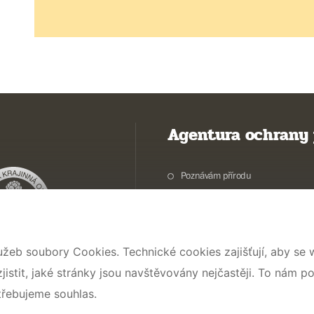
Agentura ochrany 
Poznávám přírodu
Potřebuji vyřídit
Chráníme přírodu a krajinu
Pečujeme o přírodu a krajinu
užeb soubory Cookies. Technické cookies zajišťují, aby se
Dokumentujeme přírodu
stit, jaké stránky jsou navštěvovány nejčastěji. To nám p
O nás
třebujeme souhlas.