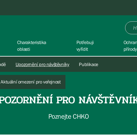
Charakteristika
Potřebuji
Ochra
oblasti
vyřídit
přírody
rodě
Upozornění pro návštěvníky
Publikace
Aktuální omezení pro veřejnost
POZORNĚNÍ PRO NÁVŠTĚVNÍ
Poznejte CHKO