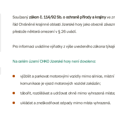
Současný
zákon č. 114/92 Sb. o ochraně přírody a krajiny
ve zn
řád Chráněné krajinné oblasti Jizerské hory jako obecně záva
přestože některá omezení v § 26 uvádí.
Pro informaci uvádíme výňatky z výše uvedeného zákona týkajíc
Na celém území CHKO Jizerské hory není dovoleno:
vjíždět a parkovat motorovými vozidly mimo silnice, místn
komunikace je vjezd motorových vozidel zakázán;
tábořit, rozdělávat a udržovat ohně mimo vyhrazená místa
ukládat a zneškodňovat odpady mimo místa vyhrazená.