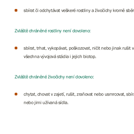
sbírat či odchytávat veškeré rostliny a živočichy kromě sbě
Zvláště chráněné rostliny není dovoleno:
sbírat, trhat, vykopávat, poškozovat, ničit nebo jinak rušit 
všechna vývojová stádia i jejich biotop.
Zvláště chráněné živočichy není dovoleno:
chytat, chovat v zajetí, rušit, zraňovat nebo usmrcovat, sbír
nebo jimi užívaná sídla.