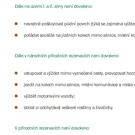
Dále na území I. a II. zóny není dovoleno:
nevratně poškozovat půdní povrch (týká se zejména vjížde
pořádat soutěže na jízdních kolech mimo silnice, místní
Dále v národních přírodních rezervacích není dovoleno:
vstupovat a vjíždet mimo vyznačené cesty, provozovat horol
jezdit na kolech mimo silnice, místní komunikace a míst
vjíždět motorovými vozidly;
sbírat ci odchytávat veškeré rostliny a živočichy.
V přírodních rezervacích není dovoleno: