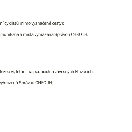
ní cyklistů mimo vyznačené cesty);
 komunikace a místa vyhrazená Správou CHKO JH.
ezectví, létání na padácích a závěsných kluzácích;
a vyhrazená Správou CHKO JH;