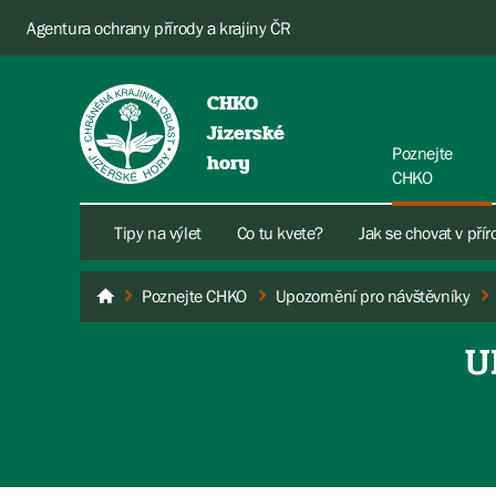
Agentura ochrany přírody a krajiny ČR
CHKO
Jizerské
Poznejte
hory
CHKO
Tipy na výlet
Co tu kvete?
Jak se chovat v pří
Poznejte CHKO
Upozornění pro návštěvníky
Jizerské hory
U