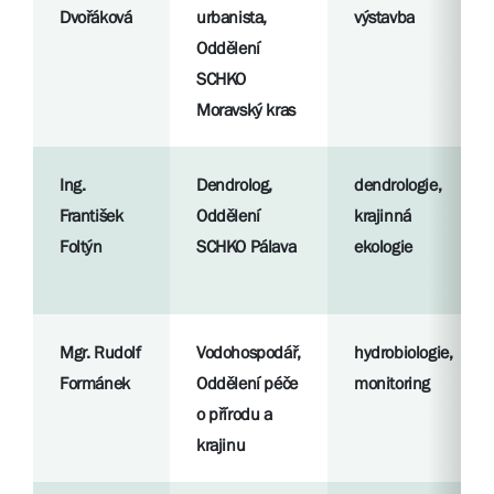
Dvořáková
urbanista,
výstavba
Oddělení
SCHKO
Moravský kras
Ing.
Dendrolog,
dendrologie,
František
Oddělení
krajinná
Foltýn
SCHKO Pálava
ekologie
Mgr. Rudolf
Vodohospodář,
hydrobiologie,
Formánek
Oddělení péče
monitoring
o přírodu a
krajinu