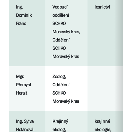
Ing.
Vedoucí
lesnictví
Dominik
oddělení
Franc
SCHKO
Moravský kras,
Oddělení
SCHKO
Moravský kras
Mgr.
Zoolog,
Přemysl
Oddělení
Heralt
SCHKO
Moravský kras
Ing. Sylva
Krajinný
krajinná
Holánová
ekolog,
ekologie,