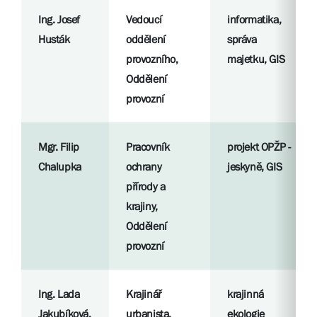
Ing. Josef
Vedoucí
informatika,
Husták
oddělení
správa
provozního,
majetku, GIS
Oddělení
provozní
Mgr. Filip
Pracovník
projekt OPŽP -
Chalupka
ochrany
jeskyně, GIS
přírody a
krajiny,
Oddělení
provozní
Ing. Lada
Krajinář
krajinná
Jakubíková,
urbanista,
ekologie