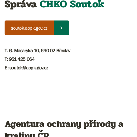
Správa
CHKO
Soutok
soutok.aopk.gov.cz
T. G. Masaryka 10, 690 02 Břeclav
T: 951 425 064
E: soutok@aopk.gov.cz
Agentura ochrany přírody a
krajiny ČR