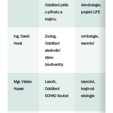
Oddělení péče
dendrologie,
o přírodu a
projekt LIFE
krajinu
Ing. David
Zoolog,
ornitologie,
Horal
Oddělení
lesnictví
sledování
stavu
biodiverzity
Mgr. Václav
Lesník,
lesnictví,
Husek
Oddělení
krajinná
SCHKO Soutok
ekologie