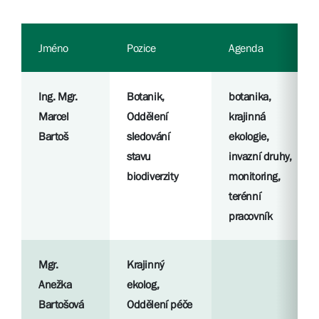
Jméno
Pozice
Agenda
Ing. Mgr.
Botanik,
botanika,
Marcel
Oddělení
krajinná
Bartoš
sledování
ekologie,
stavu
invazní druhy,
biodiverzity
monitoring,
terénní
pracovník
Mgr.
Krajinný
Anežka
ekolog,
Bartošová
Oddělení péče