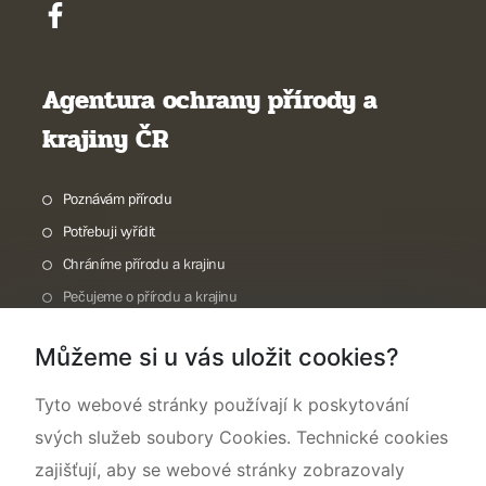
Agentura ochrany přírody a
krajiny ČR
Poznávám přírodu
Potřebuji vyřídit
Chráníme přírodu a krajinu
Pečujeme o přírodu a krajinu
Dokumentujeme přírodu
Můžeme si u vás uložit cookies?
O nás
Tyto webové stránky používají k poskytování
svých služeb soubory Cookies. Technické cookies
zajišťují, aby se webové stránky zobrazovaly