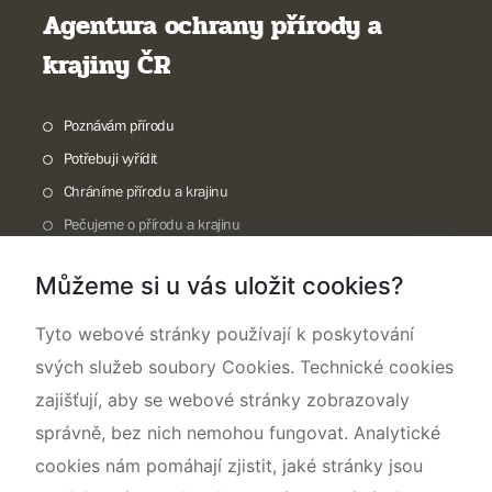
Agentura ochrany přírody a
krajiny ČR
Poznávám přírodu
Potřebuji vyřídit
Chráníme přírodu a krajinu
Pečujeme o přírodu a krajinu
Dokumentujeme přírodu
Můžeme si u vás uložit cookies?
O nás
Tyto webové stránky používají k poskytování
svých služeb soubory Cookies. Technické cookies
zajišťují, aby se webové stránky zobrazovaly
správně, bez nich nemohou fungovat. Analytické
cookies nám pomáhají zjistit, jaké stránky jsou