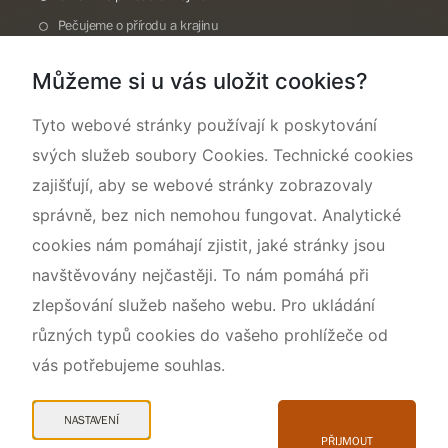
Pečujeme o přírodu a krajinu
Dokumentujeme přírodu
Můžeme si u vás uložit cookies?
O nás
Tyto webové stránky používají k poskytování
svých služeb soubory Cookies. Technické cookies
zajišťují, aby se webové stránky zobrazovaly
správně, bez nich nemohou fungovat. Analytické
cookies nám pomáhají zjistit, jaké stránky jsou
navštěvovány nejčastěji. To nám pomáhá při
zlepšování služeb našeho webu. Pro ukládání
různých typů cookies do vašeho prohlížeče od
vás potřebujeme souhlas.
Mapa webu
Prohlášení o přístupnosti
NASTAVENÍ
Cookies
PŘIJMOUT