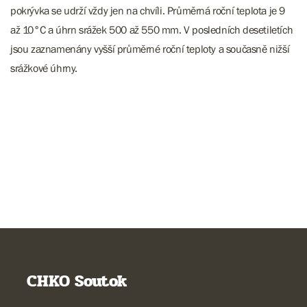
pokrývka se udrží vždy jen na chvíli. Průměrná roční teplota je 9
až 10°C a úhrn srážek 500 až 550 mm. V posledních desetiletích
jsou zaznamenány vyšší průměrné roční teploty a současně nižší
srážkové úhrny.
CHKO Soutok