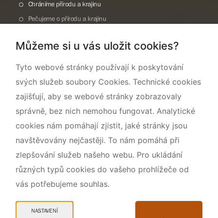
Chráníme přírodu a krajinu
Pečujeme o přírodu a krajinu
Dokumentujeme přírodu
Můžeme si u vás uložit cookies?
O nás
Tyto webové stránky používají k poskytování
svých služeb soubory Cookies. Technické cookies
zajišťují, aby se webové stránky zobrazovaly
správně, bez nich nemohou fungovat. Analytické
cookies nám pomáhají zjistit, jaké stránky jsou
navštěvovány nejčastěji. To nám pomáhá při
zlepšování služeb našeho webu. Pro ukládání
různých typů cookies do vašeho prohlížeče od
vás potřebujeme souhlas.
Mapa webu
Prohlášení o přístupnosti
NASTAVENÍ